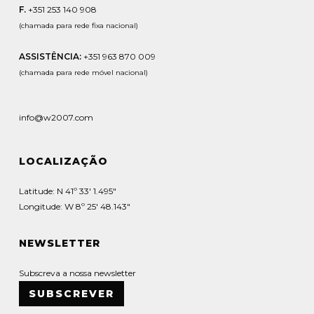
F.
+351 253 140 908
(chamada para rede fixa nacional)
ASSISTÊNCIA:
+351 963 870 009
(chamada para rede móvel nacional)
info@w2007.com
LOCALIZAÇÃO
Latitude: N 41º 33' 1.495"
Longitude: W 8º 25' 48.143"
NEWSLETTER
Subscreva a nossa newsletter
SUBSCREVER