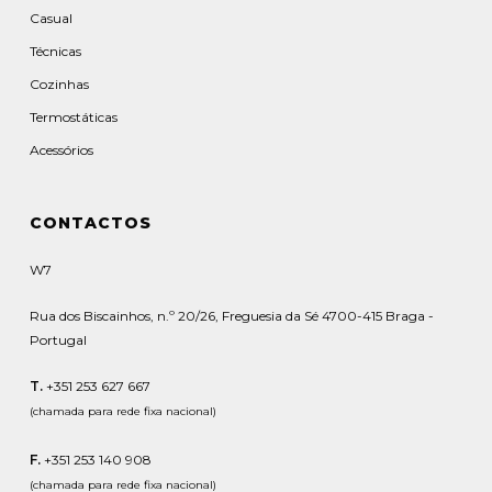
Casual
Técnicas
Cozinhas
Termostáticas
Acessórios
CONTACTOS
W7
Rua dos Biscainhos, n.º 20/26, Freguesia da Sé 4700-415 Braga -
Portugal
T.
+351 253 627 667
(chamada para rede fixa nacional)
F.
+351 253 140 908
(chamada para rede fixa nacional)