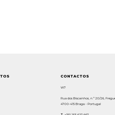
UTOS
CONTACTOS
W7
Rua dos Biscainhos, n.º 20/26, Fregue
4700-415 Braga - Portugal
T.
+351 253 627 667