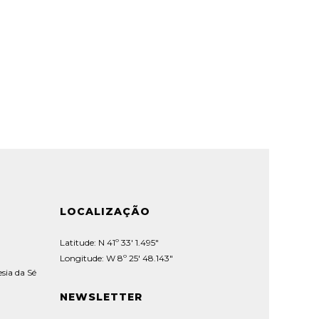
LOCALIZAÇÃO
Latitude: N 41º 33' 1.495"
Longitude: W 8º 25' 48.143"
sia da Sé
NEWSLETTER