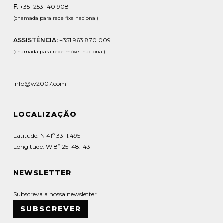
F.
+351 253 140 908
(chamada para rede fixa nacional)
ASSISTÊNCIA:
+351 963 870 009
(chamada para rede móvel nacional)
info@w2007.com
LOCALIZAÇÃO
Latitude: N 41º 33' 1.495"
Longitude: W 8º 25' 48.143"
NEWSLETTER
Subscreva a nossa newsletter
SUBSCREVER