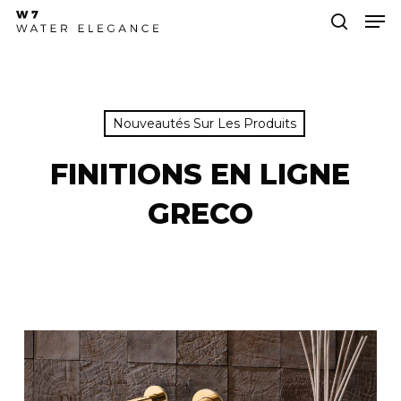
Skip
Men
to
search
main
Close
content
Menu
Nouveautés Sur Les Produits
FINITIONS EN LIGNE
GRECO