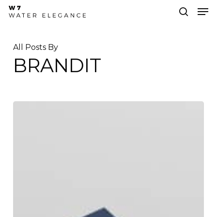
Skip
Men
to
search
main
Close
content
Menu
All Posts By
BRANDIT