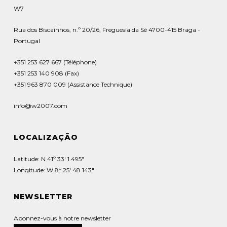
W7
Rua dos Biscainhos, n.º 20/26, Freguesia da Sé 4700-415 Braga -
Portugal
+351 253 627 667 (Téléphone)
+351 253 140 908 (Fax)
+351 963 870 009 (Assistance Technique)
info@w2007.com
LOCALIZAÇÃO
Latitude: N 41º 33' 1.495"
Longitude: W 8º 25' 48.143"
NEWSLETTER
Abonnez-vous à notre newsletter