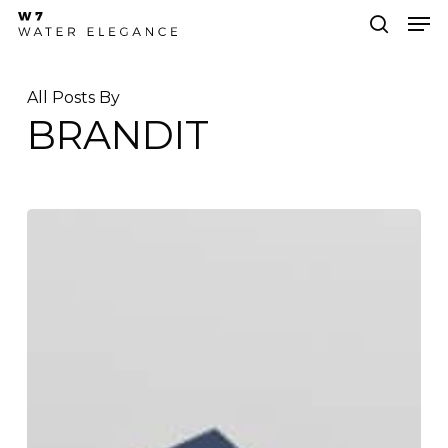
Skip
Men
to
search
main
Close
content
Menu
All Posts By
BRANDIT