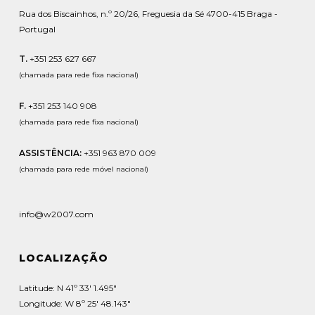
Rua dos Biscainhos, n.º 20/26, Freguesia da Sé 4700-415 Braga -
Portugal
T.
+351 253 627 667
(chamada para rede fixa nacional)
F.
+351 253 140 908
(chamada para rede fixa nacional)
ASSISTÊNCIA:
+351 963 870 009
(chamada para rede móvel nacional)
info@w2007.com
LOCALIZAÇÃO
Latitude: N 41º 33' 1.495"
Longitude: W 8º 25' 48.143"