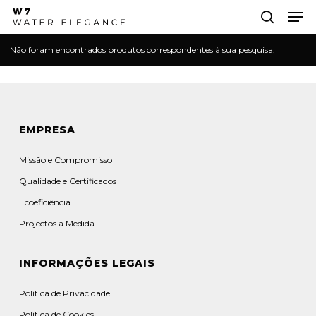
Skip
Men
to
search
main
Close
Não foram encontrados produtos correspondentes à sua pesquisa.
content
Menu
EMPRESA
Missão e Compromisso
Qualidade e Certificados
Ecoeficiência
Projectos á Medida
INFORMAÇÕES LEGAIS
Política de Privacidade
Política de Cookies