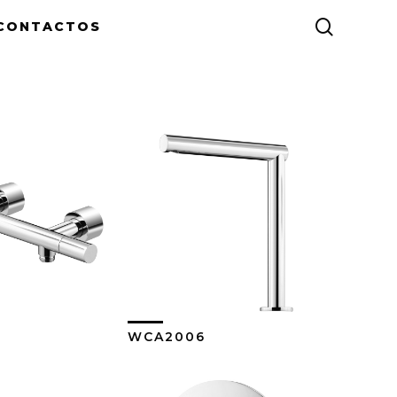
search
CONTACTOS
WCA2006
er Más
Ver Más