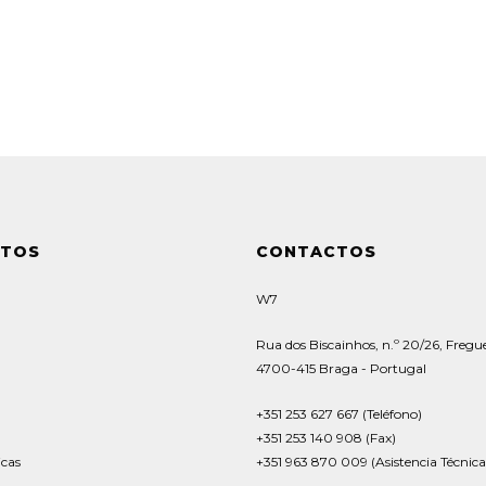
UTOS
CONTACTOS
W7
Rua dos Biscainhos, n.º 20/26, Fregue
4700-415 Braga - Portugal
+351 253 627 667 (Teléfono)
+351 253 140 908 (Fax)
icas
+351 963 870 009 (Asistencia Técnica