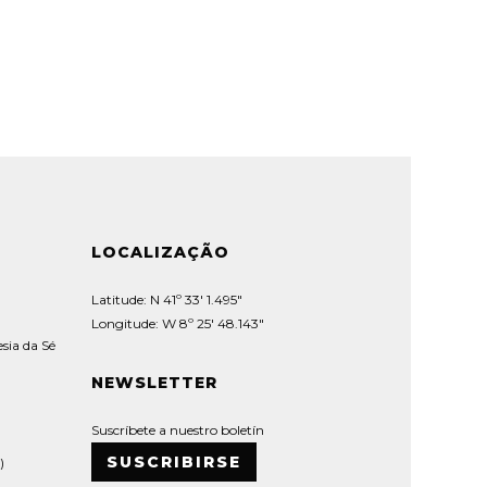
LOCALIZAÇÃO
Latitude: N 41º 33' 1.495"
Longitude: W 8º 25' 48.143"
sia da Sé
NEWSLETTER
Suscríbete a nuestro boletín
SUSCRIBIRSE
)