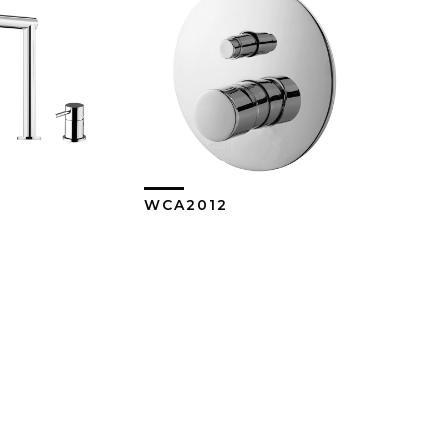
WCA2012
er Más
Ver Más