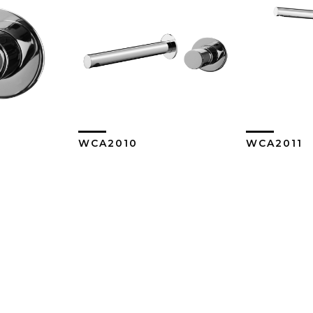
WCA2010
WCA2011
ás
Ver Más
V